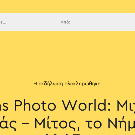
 πλοήγ
Η εκδήλωση ολοκληρώθηκε.
s Photo World: Μ
ς – Μίτος, το Νή