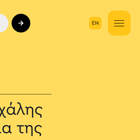
EN
ηση
ιχάλης
μα της