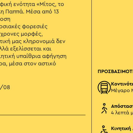
ική ενότητα «Μίτος, το
λη Παππά. Μέσα από 13
δοση
οσιακές φορεσιές
γχρονες μορφές,
στική μας κληρονομιά δεν
λλά εξελίσσεται και
ιητική υπαίθρια αφήγηση
ρα, μέσα στον αστικό
ΠΡΟΣΒΑΣΙΜΟΤ
Κοντινότ
1/08
Μέγαρο 
Απόστασ
4 λεπτά 
Κινητική