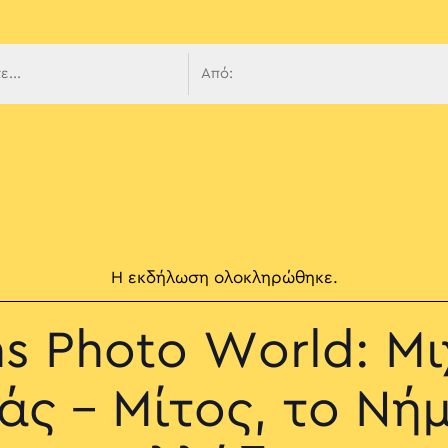
 πλοήγ
Η εκδήλωση ολοκληρώθηκε.
s Photo World: Μ
ς – Μίτος, το Νή