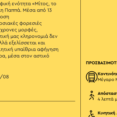
ική ενότητα «Μίτος, το
λη Παππά. Μέσα από 13
δοση
οσιακές φορεσιές
γχρονες μορφές,
στική μας κληρονομιά δεν
λλά εξελίσσεται και
ιητική υπαίθρια αφήγηση
ρα, μέσα στον αστικό
ΠΡΟΣΒΑΣΙΜΟΤ
Κοντινότ
1/08
Μέγαρο 
Απόστασ
4 λεπτά 
Κινητική