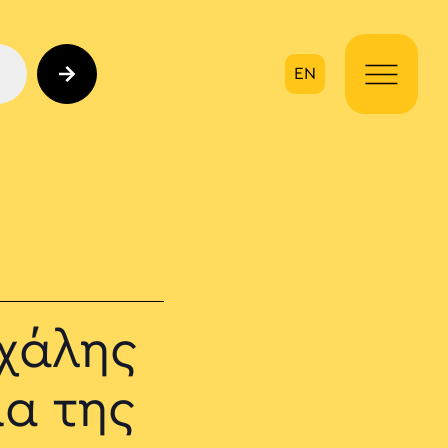
EN
ηση
ιχάλης
μα της