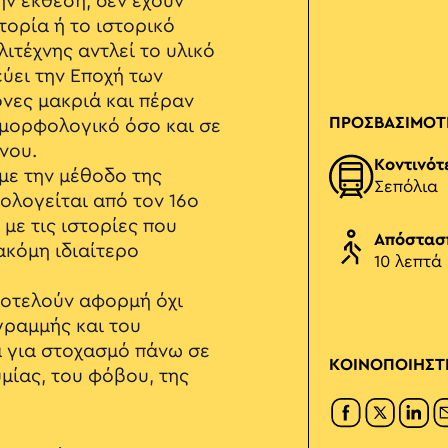
ην έκθεση, δεν έχουν
τορία ή το ιστορικό
ιτέχνης αντλεί το υλικό
ύει την Εποχή των
νες μακριά και πέραν
ΠΡΟΣΒΑΣΙΜΟΤ
 μορφολογικό όσο και σε
νου.
Κοντινότ
με την μέθοδο της
Σεπόλια
ολογείται από τον 16ο
με τις ιστορίες που
Απόστασ
ακόμη ιδιαίτερο
10 λεπτά
ποτελούν αφορμή όχι
 γραμμής και του
α για στοχασμό πάνω σε
ΚΟΙΝΟΠΟΙΗΣΤ
μίας, του φόβου, της