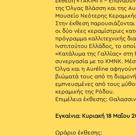
έκθεση «ΤΑΚΙΜΙ II - Eπανασυ
της Όλγας Βλάσση και της Aur
Μουσείο Νεότερης Κεραμικής
Στην έκθεση παρουσιάζονται
οι δύο νέες κεραμίστριες κα
πρόγραμμα καλλιτεχνικής δια
Ινστιτούτου Ελλάδος, το οπο
«Κατάλυμα της Γαλλίας» στη 
συνεργασία με το ΚΜΝΚ. Μέσα
Όλγα και η Auréline αφηγούντ
βιώματά τους από τη διαμονή
εμπνευσμένες από τους μύθου
κεραμικής της Ρόδου.
Επιμέλεια έκθεσης: Θαλασσι
Εγκαίνια: Κυριακή 18 Μαΐου 2
Ωράριο έκθεσης: