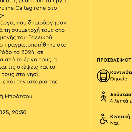
νδέσεις μέσα από τα έργα
éline Caltagirone στο
».
 έργα, που δημιούργησαν
τά τη συμμετοχή τους στο
μονής του Γαλλικού
ίο πραγματοποιήθηκε στο
Ρόδο το 2024, σε
 από τα έργα τους, η
ΠΡΟΣΒΑΣΙΜΟΤ
αι τις σκέψεις και τα
Κοντινότ
 τους στο νησί,
Θησείο
ς και την ιστορία της
Απόστασ
νή Μπράτσου
4 λεπτά 
025, 20:30
Κινητική
Ναι