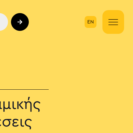
EN
ηση
μικής
έσεις