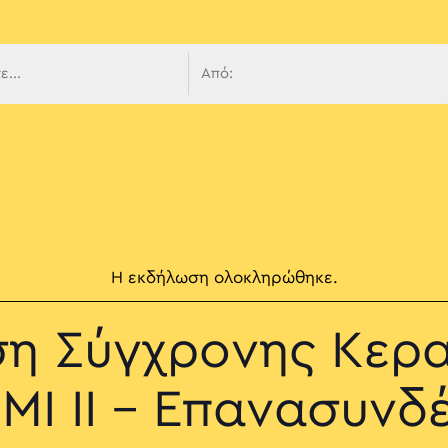
 πλοήγ
Η εκδήλωση ολοκληρώθηκε.
ση Σύγχρονης Κερα
ΜΙ II – Επανασυνδ