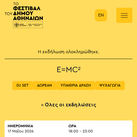
EN
Κύρια πλοήγηση
Η εκδήλωση ολοκληρώθηκε.
E=MC²
DJ SET
ΔΩΡΕΑΝ
ΥΠΑΙΘΡΙΑ ΔΡΑΣΗ
ΨΥΧΑΓΩΓΙΑ
« Όλες οι εκδηλώσεις
ΗΜΕΡΟΜΗΝΙΑ
ΏΡΑ
17 Μαΐου 2026
18:00 - 23:00