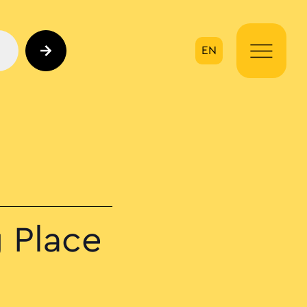
EN
ηση
g Place