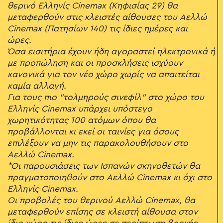
θερινό Ελληνίς Cinemax (Κηφισίας 29) θα
μεταφερθούν στις κλειστές αίθουσες του Αελλώ
Cinemax (Πατησίων 140) τις ίδιες ημέρες και
ώρες.
Όσα εισιτήρια έχουν ήδη αγοραστεί ηλεκτρονικά ή
με προπώληση και οι προσκλήσεις ισχύουν
κανονικά για τον νέο χώρο χωρίς να απαιτείται
καμία αλλαγή.
Για τους πιο "τολμηρούς σινεφίλ" στο χώρο του
Ελληνίς Cinemax υπάρχει υπόστεγο
χωρητικότητας 100 ατόμων όπου θα
προβάλλονται κι εκεί οι ταινίες για όσους
επιλέξουν να μην τις παρακολουθήσουν στο
Αελλώ Cinemax.
*Οι παρουσιάσεις των Ισπανών σκηνοθετών θα
πραγματοποιηθούν στο Αελλώ Cinemax κι όχι στο
Ελληνίς Cinemax.
Οι προβολές του θερινού Αελλώ Cinemax, θα
μεταφερθούν επίσης σε κλειστή αίθουσα στον