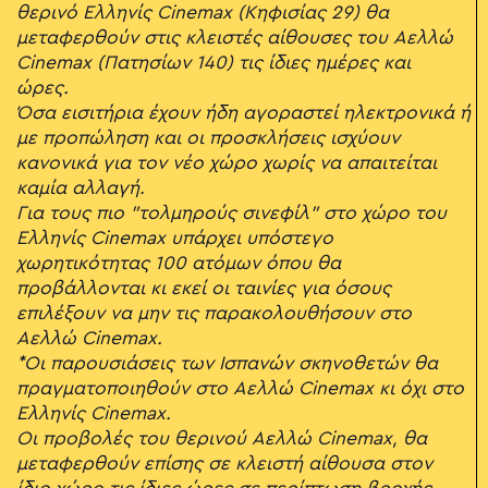
θερινό Ελληνίς Cinemax (Κηφισίας 29) θα
μεταφερθούν στις κλειστές αίθουσες του Αελλώ
Cinemax (Πατησίων 140) τις ίδιες ημέρες και
ώρες.
Όσα εισιτήρια έχουν ήδη αγοραστεί ηλεκτρονικά ή
με προπώληση και οι προσκλήσεις ισχύουν
κανονικά για τον νέο χώρο χωρίς να απαιτείται
καμία αλλαγή.
Για τους πιο "τολμηρούς σινεφίλ" στο χώρο του
Ελληνίς Cinemax υπάρχει υπόστεγο
χωρητικότητας 100 ατόμων όπου θα
προβάλλονται κι εκεί οι ταινίες για όσους
επιλέξουν να μην τις παρακολουθήσουν στο
Αελλώ Cinemax.
*Οι παρουσιάσεις των Ισπανών σκηνοθετών θα
πραγματοποιηθούν στο Αελλώ Cinemax κι όχι στο
Ελληνίς Cinemax.
Οι προβολές του θερινού Αελλώ Cinemax, θα
μεταφερθούν επίσης σε κλειστή αίθουσα στον