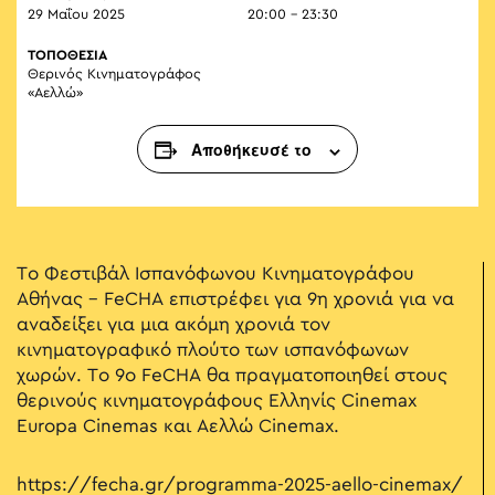
29 Μαΐου 2025
20:00 - 23:30
ΤΟΠΟΘΕΣΙΑ
Θερινός Κινηματογράφος
«Αελλώ»
Αποθήκευσέ το
Το Φεστιβάλ Ισπανόφωνου Κινηματογράφου
Αθήνας – FeCHA επιστρέφει για 9η χρονιά για να
αναδείξει για μια ακόμη χρονιά τον
κινηματογραφικό πλούτο των ισπανόφωνων
χωρών. Το 9ο FeCHA θα πραγματοποιηθεί στους
θερινούς κινηματογράφους Ελληνίς Cinemax
Europa Cinemas και Αελλώ Cinemax.
https://fecha.gr/programma-2025-aello-cinemax/