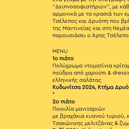
‘’Δειπνοσοφιστήριον’’, με κά
αρμονικά με τα κρασιά των 
Τσέλεπος και Δρυόπη που βρ
της Μαντινείας και στη Νεμέα
παρουσιάσει ο Άρης Τσέλεπο
MENU
1ο πιάτο
Πολύχρωμα ντοματίνια κρίτα
πούδρα από χαρούπι & dress
ελληνικής σαλάτας
Κυδωνίτσα 2024, Κτήμα Δρυ
*
2ο πιάτο
Ποικιλία μανιταριών
με βραχάκια κυανού τυριού, 
Τσακώνικης μελιτζάνας & ζυ