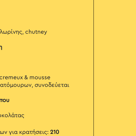
λωρίνης, chutney
η
 cremeux & mousse
 βατόμουρων, συνοδεύεται
επου
σοκολάτας
ων για κρατήσεις:
210