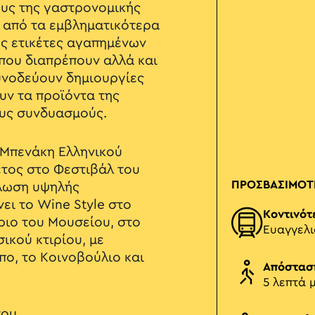
υς της γαστρονομικής
ά από τα εμβληματικότερα
ες ετικέτες αγαπημένων
που διαπρέπουν αλλά και
υνοδεύουν δημιουργίες
υν τα προϊόντα της
ους συνδυασμούς.
 Μπενάκη Ελληνικού
έτος στο Φεστιβάλ του
ΠΡΟΣΒΑΣΙΜΟΤ
ήλωση υψηλής
ι το Wine Style στο
Κοντινότ
ριο του Μουσείου, στο
Ευαγγελ
ικού κτιρίου, με
πο, το Κοινοβούλιο και
Απόστασ
5 λεπτά 
του