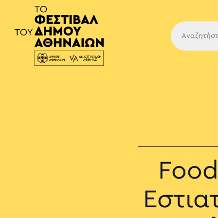
Κύρια
Food
Εστια