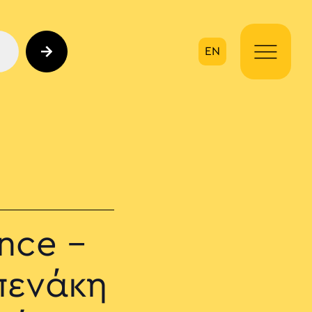
EN
ηση
nce –
πενάκη