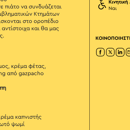
Κινητική
θε πιάτο να συνδυάζεται
Ναι
εμβληματικών Κτημάτων
ίσκονται στο οροπέδιο
 αντίστοιχα και θα μας
ς.
ΚΟΙΝΟΠΟΙΗΣΤ
μος, κρέμα φέτας,
ing από gazpacho
όπη
κρέμα καπνιστής
μωτό ψωμί