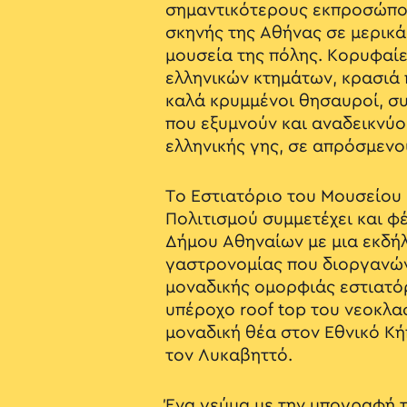
σημαντικότερους εκπροσώπο
σκηνής της Αθήνας σε μερικ
μουσεία της πόλης. Κορυφαί
ελληνικών κτημάτων, κρασιά 
καλά κρυμμένοι θησαυροί, σ
που εξυμνούν και αναδεικνύο
ελληνικής γης, σε απρόσμεν
Το Εστιατόριο του Μουσείου
Πολιτισμού συμμετέχει και φ
Δήμου Αθηναίων με μια εκδ
γαστρονομίας που διοργανώνε
μοναδικής ομορφιάς εστιατό
υπέροχο roof top του νεοκλασ
μοναδική θέα στον Εθνικό Κή
τον Λυκαβηττό.
Ένα γεύμα με την υπογραφή 