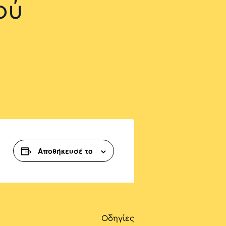
ού
Αποθήκευσέ το
Οδηγίες