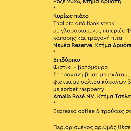
Ροζέ 2024, Κτήμα Δρυόπη
*
Κυρίως πιάτο
Tagliata από flank steak
με γλασαρισμένες πιπεριές Φ
κάπαρης και τραγανή πίτα
Νεμέα Reserve, Κτήμα Δρυόπ
*
Επιδόρπιο
Φιστίκι – βατόμουρο
Σε τραγανή βάση μπισκότου,
φιστίκι με σάλτσα κόκκινων
με sorbet raspberry
Amalia Rosé NV, Κτήμα Τσέλ
*
Espresso coffee & τρούφες 
Περιορισμένος αριθμός θέσε