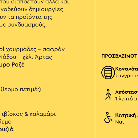
που διαπρέπουν αλλά και
υνοδεύουν δημιουργίες
υν τα προϊόντα της
ους συνδυασμούς.
κοί χουρμάδες - σαφράν
ΠΡΟΣΒΑΣΙΜΟΤ
Νάξου - χέλι Άρτας
υρο Ροζέ
Κοντινότ
Συγγρού
θερμο πετιμέζι
Απόστασ
1 λεπτό μ
 ιβίσκος & καλαμάρι -
Κινητική
θεμο
Ναι
ουζιά