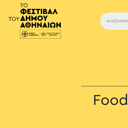
Κύρια
Food