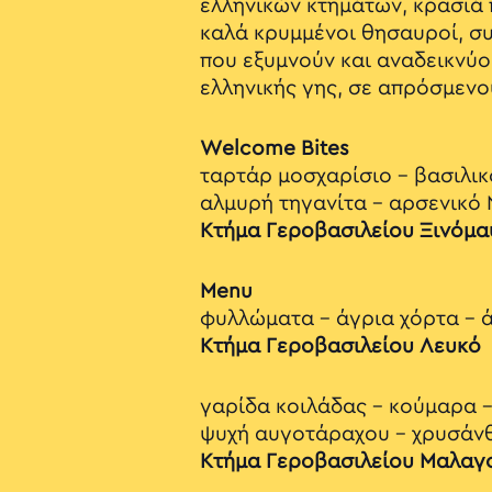
ελληνικών κτημάτων, κρασιά 
καλά κρυμμένοι θησαυροί, σ
που εξυμνούν και αναδεικνύο
ελληνικής γης, σε απρόσμεν
Welcome Bites
ταρτάρ μοσχαρίσιο - βασιλι
αλμυρή τηγανίτα - αρσενικό 
Κτήμα Γεροβασιλείου Ξινόμα
Menu
φυλλώματα - άγρια χόρτα - ά
Κτήμα Γεροβασιλείου Λευκό
γαρίδα κοιλάδας - κούμαρα -
ψυχή αυγοτάραχου - χρυσάν
Κτήμα Γεροβασιλείου Μαλαγ