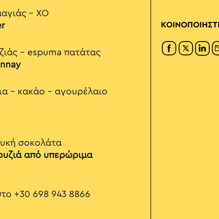
μαγιάς - XO
er
ΚΟΙΝΟΠΟΙΗΣΤ
ζιάς - espuma πατάτας
onnay
ια - κακάο - αγουρέλαιο
ευκή σοκολάτα
ουζιά από υπερώριμα
στο +30 698 943 8866