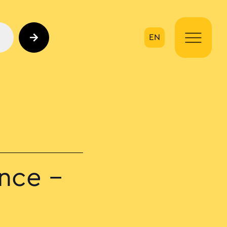
EN
ηση
nce –