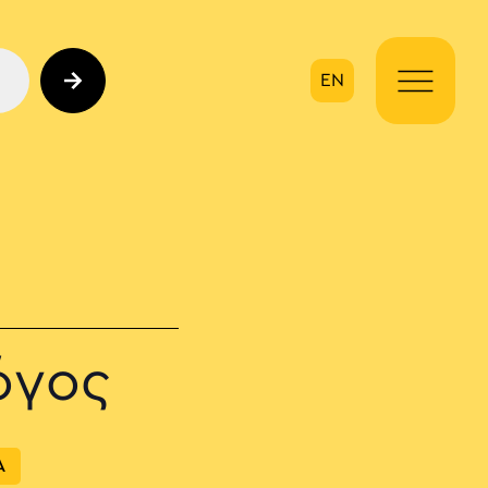
EN
ηση
όγος
Α