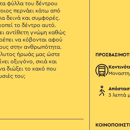
στα φύλλα του δέντρου
ποιος περνάει κάτω από
λα δεινά και συμφορές.
κοπεί το δέντρο αυτό.
ει αντίθετη γνώμη καθώς
πρέπει να κόβονται αφού
τους στην ανθρωπότητα.
πόλυτος ήρωάς μας ώστε
ΠΡΟΣΒΑΣΙΜΟΤ
ίνει οξυγόνο, σκιά και
Κοντινότ
να διώξει το κακό που
Μοναστη
σιές του;
Απόστασ
3 λεπτά 
ΚΟΙΝΟΠΟΙΗΣΤ