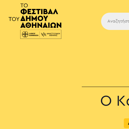
Κύρια
Ο Κ