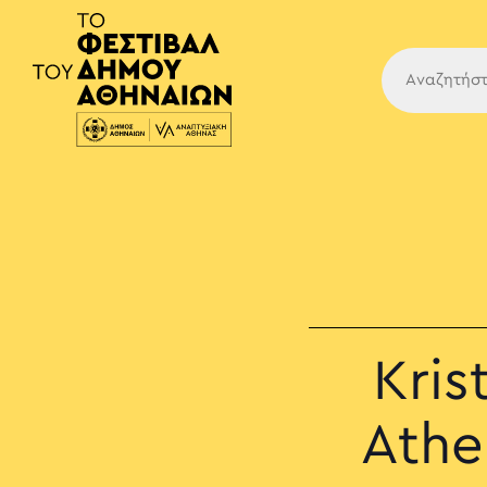
Κύρια
Kris
Athe