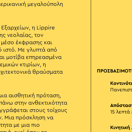
μερικανική μεγαλούπολη
 Εξαρχείων, η Lippire
ης νεολαίας, τον
ς μέσο έκφρασης και
ό ιστό. Με γλυπτά από
και μοτίβα επηρεασμένα
εμικών κτιρίων, η
ΠΡΟΣΒΑΣΙΜΟΤ
ρχιτεκτονικά θραύσματα
Κοντινότ
Πανεπιστ
μια αισθητική πρόταση,
πάνω στην ανθεκτικότητα
Απόστασ
εγγράφεται στους τοίχους
15 λεπτά
ν. Μια πρόσκληση να
τητα με μια πιο
Κινητική