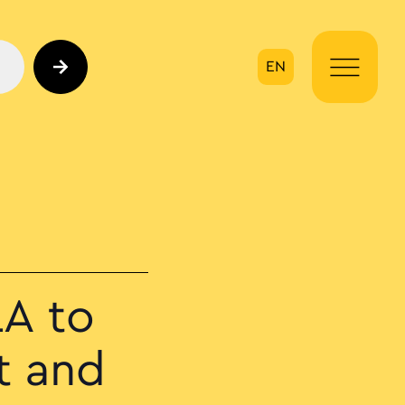
EN
ηση
LA to
t and