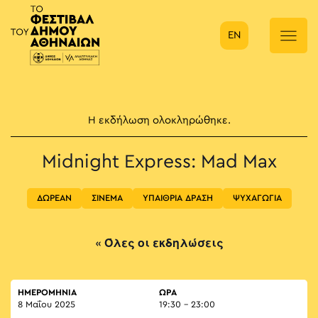
EN
Κύρια πλοήγηση
Η εκδήλωση ολοκληρώθηκε.
Midnight Express: Μad Μax
ΔΩΡΕΑΝ
ΣΙΝΕΜΑ
ΥΠΑΙΘΡΙΑ ΔΡΑΣΗ
ΨΥΧΑΓΩΓΙΑ
« Όλες οι εκδηλώσεις
ΗΜΕΡΟΜΗΝΙΑ
ΏΡΑ
8 Μαΐου 2025
19:30 - 23:00