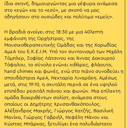
ίδια σκηνή, δημιουργώντας μια γέφυρα ανάμεσα
στο «εγώ» και το «εσύ», με σκοπό να μας
οδηγήσουν στο ουσιώδες και πολύτιμο «εμείς».
Η βραδιά ανοίγει στις 18:30 με μια 40λεπτη
εμφάνιση της Ορχήστρας, της
Μουσικοθεραπευτικής Ομάδας και της Χορωδίας
ΑμεΑ του Ε.Κ.Ε.Ι.Μ. Υπό τον συντονισμό των Μιχάλη
Τόμπλερ, Σοφίας Λάτσινου και Άννας Δακουρού
Τόφαλου, το σύνολο ενώνει κιθάρες, φλάουτο,
hand chimes και φωνές, ενώ στο πιάνο συνοδεύει η
σπουδάστρια ΑμεΑ, Νεκταρία Λιναράκη. Αμέσως
μετά, στις 19:10, η σκυτάλη περνά σε ένα υψηλού
επιπέδου ρεσιτάλ πιάνου και φωνών. Μια επίλεκτη
ομάδα διακριθέντων σολίστ, ανάμεσα στους
οποίους οι Δημήτρης Χρυσανθακόπουλος,
Αλέξανδρος Μακρής, Γιώργος Χατζής, Βασιλική
Μανίκα, Γιώργος Γαβριήλ, Νεφέλη Μάνου και
Κώστας Μπάρκας, ξετυλίγει ένα πολυδιάστατο