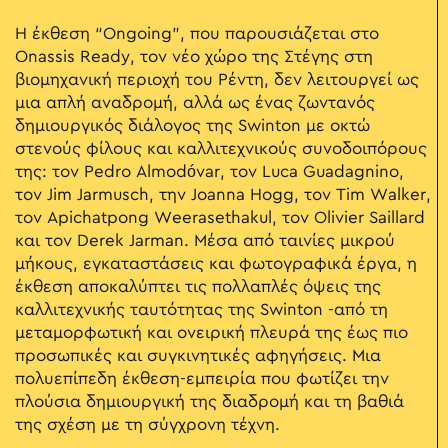
Η έκθεση “Ongoing”, που παρουσιάζεται στο
Onassis Ready, τον νέο χώρο της Στέγης στη
βιομηχανική περιοχή του Ρέντη, δεν λειτουργεί ως
μια απλή αναδρομή, αλλά ως ένας ζωντανός
δημιουργικός διάλογος της Swinton με οκτώ
στενούς φίλους και καλλιτεχνικούς συνοδοιπόρους
της: τον Pedro Almodóvar, τον Luca Guadagnino,
τον Jim Jarmusch, την Joanna Hogg, τον Tim Walker,
τον Apichatpong Weerasethakul, τον Olivier Saillard
και τον Derek Jarman. Μέσα από ταινίες μικρού
μήκους, εγκαταστάσεις και φωτογραφικά έργα, η
έκθεση αποκαλύπτει τις πολλαπλές όψεις της
καλλιτεχνικής ταυτότητας της Swinton -από τη
μεταμορφωτική και ονειρική πλευρά της έως πιο
προσωπικές και συγκινητικές αφηγήσεις. Μια
πολυεπίπεδη έκθεση-εμπειρία που φωτίζει την
πλούσια δημιουργική της διαδρομή και τη βαθιά
της σχέση με τη σύγχρονη τέχνη.