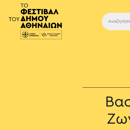
Κύρια
Βασ
Ζωγ