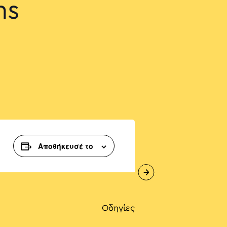
ns
Αποθήκευσέ το
Οδηγίες