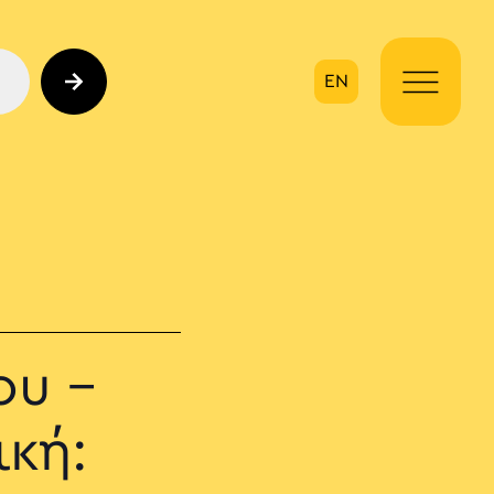
EN
ηση
ου –
ική: