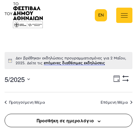
EN
Κύρια πλοήγηση
Δεν βρέθηκαν εκδηλώσεις προγραμματισμένες για 2 Μαΐου,
2025. Δείτε τις
επόμενες διαθέσιμες εκδηλώσεις
5/2025
Eve
Ημέρα
Show
Select
Filters
Vie
date.
Προηγούμενη Μέρα
Επόμενη Μέρα
Nav
Προσθήκη σε ημερολόγιο