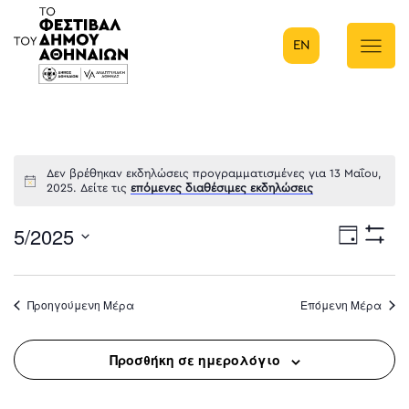
EN
Κύρια πλοήγηση
Δεν βρέθηκαν εκδηλώσεις προγραμματισμένες για 13 Μαΐου,
2025. Δείτε τις
επόμενες διαθέσιμες εκδηλώσεις
5/2025
Eve
Ημέρα
Show
Select
Filters
Vie
date.
Προηγούμενη Μέρα
Επόμενη Μέρα
Nav
Προσθήκη σε ημερολόγιο