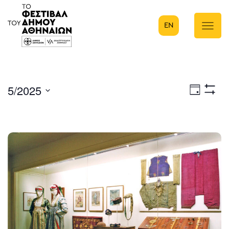
EN
Κύρια πλοήγηση
5/2025
Eve
Ημέρα
Show
Select
Filters
Vie
date.
Nav