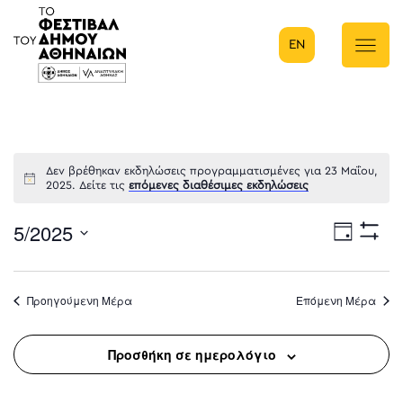
EN
Κύρια πλοήγηση
Δεν βρέθηκαν εκδηλώσεις προγραμματισμένες για 23 Μαΐου,
2025. Δείτε τις
επόμενες διαθέσιμες εκδηλώσεις
5/2025
Eve
Ημέρα
Show
Select
Filters
Vie
date.
Προηγούμενη Μέρα
Επόμενη Μέρα
Nav
Προσθήκη σε ημερολόγιο