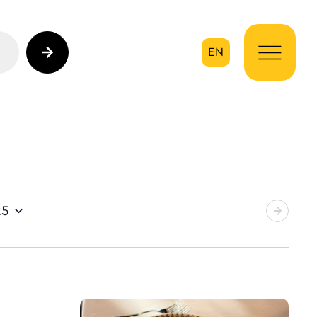
EN
ηση
25