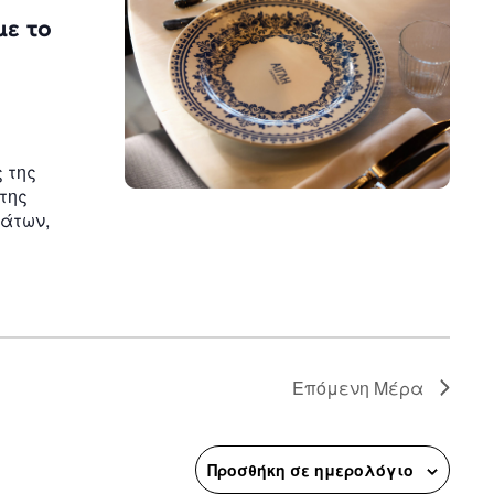
n
με το
 της
της
μάτων,
Επόμενη Μέρα
Προσθήκη σε ημερολόγιο