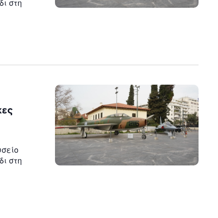
δι στη
κες
υσείο
δι στη