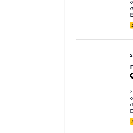
α
σ
Ε
2
Σ
α
σ
Ε