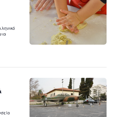
n
λληνικό
μια
ά
υσείο