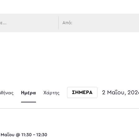
 πλοήγ
Event
Μήνας
Ημέρα
Χάρτης
2 Μαΐου, 202
ΣΗΜΕΡΑ
Select date.
Views
 Μαΐου @ 11:30
-
12:30