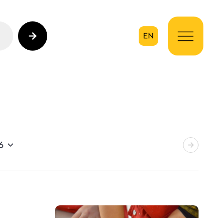
EN
ηση
6