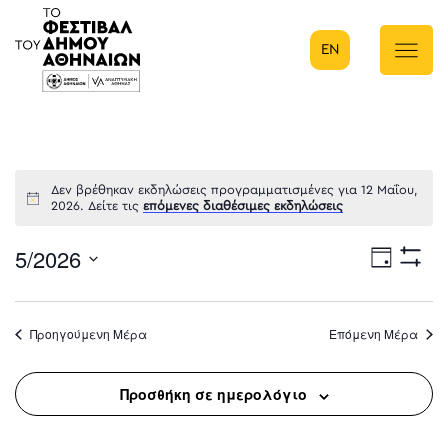
EN
Κύρια πλοήγηση
Δεν βρέθηκαν εκδηλώσεις προγραμματισμένες για 12 Μαΐου,
2026. Δείτε τις
επόμενες διαθέσιμες εκδηλώσεις
5/2026
Eve
Ημέρα
Show
Select
Filters
Vie
date.
Προηγούμενη Μέρα
Επόμενη Μέρα
Nav
Προσθήκη σε ημερολόγιο