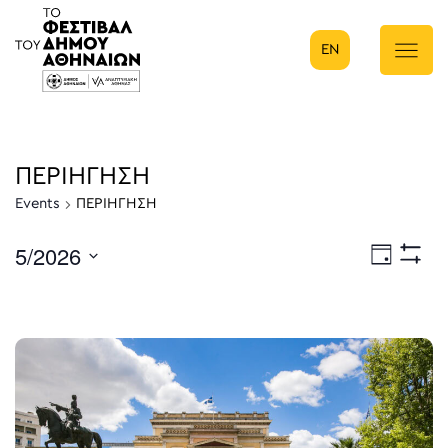
EN
Κύρια πλοήγηση
ΠΕΡΙΗΓΗΣΗ
Events
ΠΕΡΙΗΓΗΣΗ
5/2026
Eve
Ημέρα
Show
Select
Filters
Vie
date.
Nav