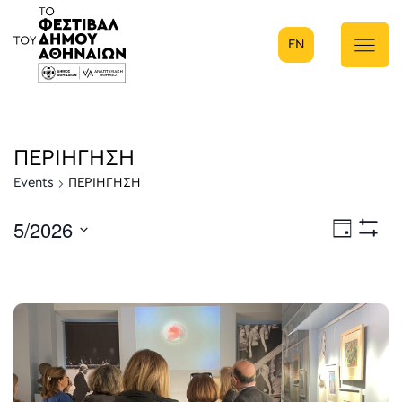
EN
Κύρια πλοήγηση
ΠΕΡΙΗΓΗΣΗ
Events
ΠΕΡΙΗΓΗΣΗ
5/2026
Eve
Ημέρα
Show
Select
Filters
Vie
date.
Nav