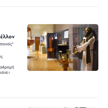
n
Μέλλον
τσανάς"
άς
ιαδρομή
κάνει