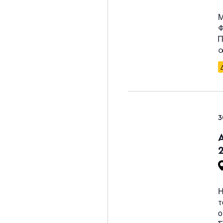
Μ
Φ
Π
α
3
Η
τ
ο