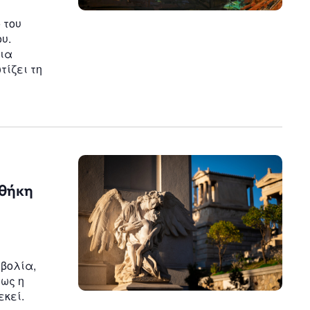
 του
υ.
νια
τίζει τη
οθήκη
βολία,
μως η
εκεί.