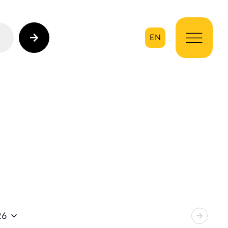
EN
ηση
26