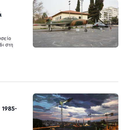
ά
υσείο
δι στη
 1985-