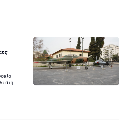
κες
υσείο
δι στη