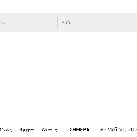
 πλοήγ
Event
Μήνας
Ημέρα
Χάρτης
30 Μαΐου, 20
ΣΗΜΕΡΑ
Select date.