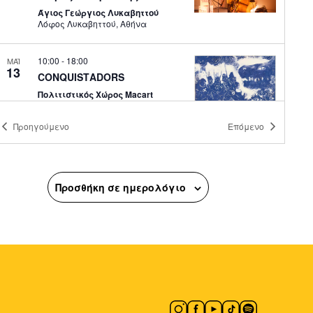
Άγιος Γεώργιος Λυκαβηττού
Λόφος Λυκαβηττού, Αθήνα
10:00
-
18:00
ΜΑΪ
13
CONQUISTADORS
Πολιτιστικός Χώρος Macart
Λένορμαν 244, Αθήνα
Προηγούμενο
Επόμενο
11:00
-
20:30
ΜΑΪ
13
Γιώργος Γύζης: Clippings:
Athens
Προσθήκη σε ημερολόγιο
Εικαστικός Κύκλος ΔΛ
Ακαδημίας 6, Αθήνα
11:30
-
20:30
ΜΑΪ
13
Βασίλης Παπαγεωργίου –
Ζωγραφική και Γλυπτική:
Lignea Creatura Stans