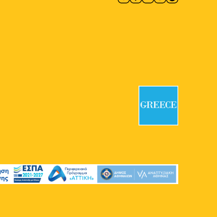
Γκαλερί Έρση
Κλεομένους 4,
Αθήνα
12:00
-
13:00
ΜΑΪ
13
Piano City Athens
Νοσοκομείο Ευαγγελισμός
Υψηλάντου 45-47, Αθήνα
12:00
-
21:00
ΜΑΪ
13
Βασίλης Καρακατσάνης:
Αστικά Εργαλεία
GenesisGallery
Ιπποκράτους 121,
Αθήνα
10:00
-
18:00
ΜΑΪ
14
CONQUISTADORS
Πολιτιστικός Χώρος Macart
Λένορμαν 244, Αθήνα