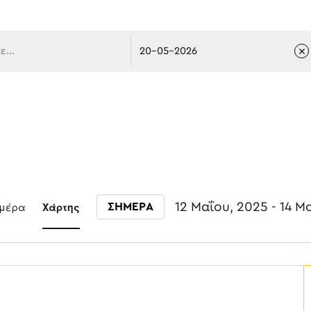
 πλοήγ
Event
μέρα
Χάρτης
12 Μαΐου, 2025
 - 
14 Μ
ΣΗΜΕΡΑ
Select date.
Views