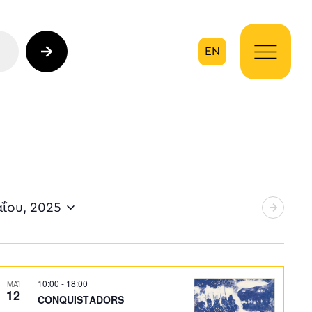
EN
ηση
αΐου, 2025
10:00
-
18:00
ΜΑΪ
12
CONQUISTADORS