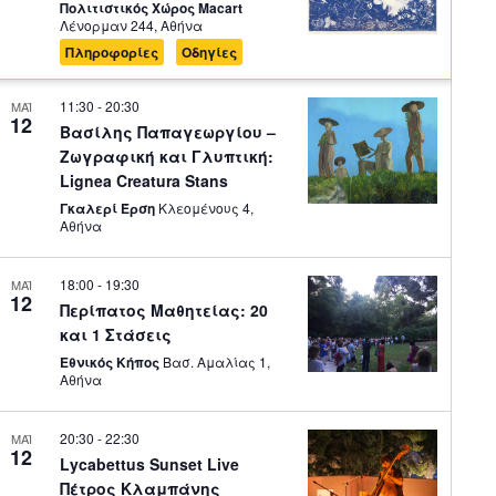
Πολιτιστικός Χώρος Macart
Λένορμαν 244, Αθήνα
Πληροφορίες
Οδηγίες
11:30
-
20:30
ΜΑΪ
12
Βασίλης Παπαγεωργίου –
Ζωγραφική και Γλυπτική:
Lignea Creatura Stans
Γκαλερί Έρση
Κλεομένους 4,
Αθήνα
18:00
-
19:30
ΜΑΪ
12
Περίπατος Μαθητείας: 20
και 1 Στάσεις
Εθνικός Κήπος
Βασ. Αμαλίας 1,
Αθήνα
20:30
-
22:30
ΜΑΪ
12
Lycabettus Sunset Live
Πέτρος Κλαμπάνης