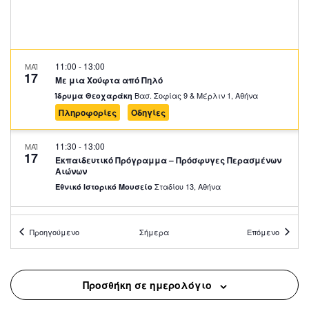
11:00
-
13:00
ΜΑΪ
17
Με μια Χούφτα από Πηλό
Βασ. Σοφίας 9 & Μέρλιν 1, Αθήνα
Ίδρυμα Θεοχαράκη
Πληροφορίες
Οδηγίες
11:30
-
13:00
ΜΑΪ
17
Εκπαιδευτικό Πρόγραμμα – Πρόσφυγες Περασμένων
Αιώνων
Σταδίου 13, Αθήνα
Εθνικό Ιστορικό Μουσείο
19:00
-
20:30
ΜΑΪ
17
Προηγούμενο
Σήμερα
Επόμενο
Παραμύθια στην Πλατεία: Γεωργία Χαϊκάλη – Ιωάννα
Ρήγα – Μαρίνα Δακανάλη
Πλατεία Μεσολογγίου, Αθήνα
Πλατεία Μεσολογγίου
Προσθήκη σε ημερολόγιο
11:00
-
12:30
ΜΑΪ