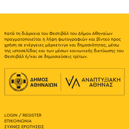
18
Η Τιμοθέα στα εν Άστει Διονύσια
Τοσίτσα 1, Αθήνα
Επιγραφικό Μουσείο
12:00
-
13:00
ΜΑΪ
18
Piano City Athens
Κατά τη διάρκεια του Φεστιβάλ του Δήμου Αθηναίων
Θηβών &
Νοσοκομείο Παίδων "Η Αγία Σοφία"
πραγματοποιείται η λήψη φωτογραφιών και βίντεο προς
Παπαδιαμαντοπούλου, Αθήνα
χρήση σε ενέργειες μάρκετινγκ και δημοσιότητας, μέσω
της ιστοσελίδας και των μέσων κοινωνικής δικτύωσης του
18:30
-
20:30
ΜΑΪ
Φεστιβάλ ή/και σε δημοσιεύσεις τρίτων.
20
Η Αθήνα στην Κυψέλη της Άνοιξης
Kypseli Municipal Market, Αθήνα
Δημοτική Αγορά Κυψέλης
19:00
-
20:30
ΜΑΪ
20
Παραμύθια στην Πλατεία: Ταξιάρχης Μπεληγιάννης –
Λήδα Ξυδιά
Πλατεία Δεξαμενής, Αθήνα
Πλατεία Δεξαμενής
LOGIN / REGISTER
19:00
-
20:30
ΜΑΪ
21
ΕΠΙΚΟΙΝΩΝΙΑ
Παραμύθια στο Πάρκο – Τζωρτζίνα Κώνστα – Γιάννης
Ψαριώτης
ΣΥΧΝΕΣ ΕΡΩΤΗΣΕΙΣ