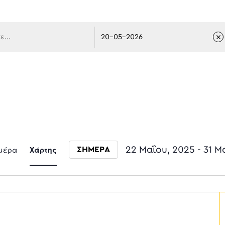
 πλοήγ
Event
μέρα
Χάρτης
22 Μαΐου, 2025
 - 
31 Μ
ΣΗΜΕΡΑ
Select date.
Views