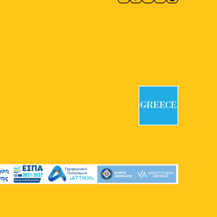
Πλατεία Κλαυθμώνος
Πλατεία
Κλαυθμώνος, Αθήνα
17:00
-
23:00
ΜΑΪ
31
Seds Lifestyle X Needless
with Palms Trax UK
Πλατεία Δικαιοσύνης
Πανεπιστημίου & Σανταρόζα,
Αθήνα
17:00
-
23:00
ΜΑΪ
31
SLAM
Moxy Athens City
Σταδίου 65,
Αθήνα
17:30
-
23:00
ΜΑΪ
31
Lambrini Block Party by
ENTEKA Athens
Πλατεία Αγίου Ανδρέα
Πλατεία
Τράλλεων, Αθήνα