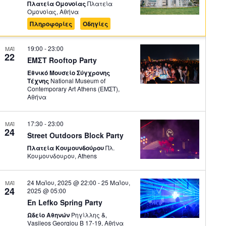
Πλατεία Ομονοίας
Πλατεία
Ομονοίας, Αθήνα
Πληροφορίες
Οδηγίες
19:00
-
23:00
ΜΑΪ
22
ΕΜΣΤ Rooftop Party
Εθνικό Μουσείο Σύγχρονης
Τέχνης
National Museum of
Contemporary Art Αthens (ΕΜΣΤ),
Αθήνα
17:30
-
23:00
ΜΑΪ
24
Street Outdoors Block Party
Πλατεία Κουμουνδούρου
Πλ.
Κουμουνδουρου, Athens
24 Μαΐου, 2025 @ 22:00
-
25 Μαΐου,
ΜΑΪ
24
2025 @ 05:00
En Lefko Spring Party
Ωδείο Αθηνών
Ρηγίλλης &,
Vasileos Georgiou B 17-19, Αθήνα