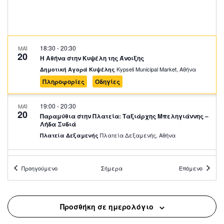
18:30
-
20:30
ΜΑΪ
20
Η Αθήνα στην Κυψέλη της Άνοιξης
Kypseli Municipal Market, Αθήνα
Δημοτική Αγορά Κυψέλης
Πληροφορίες
Οδηγίες
19:00
-
20:30
ΜΑΪ
20
Παραμύθια στην Πλατεία: Ταξιάρχης Μπεληγιάννης –
Λήδα Ξυδιά
Πλατεία Δεξαμενής, Αθήνα
Πλατεία Δεξαμενής
19:00
-
20:30
ΜΑΪ
21
Προηγούμενο
Σήμερα
Επόμενο
Παραμύθια στο Πάρκο – Τζωρτζίνα Κώνστα – Γιάννης
Ψαριώτης
Άλσος Παγκρατίου, Αθήνα
Άλσος Παγκρατίου
Προσθήκη σε ημερολόγιο
19:00
-
20:30
ΜΑΪ