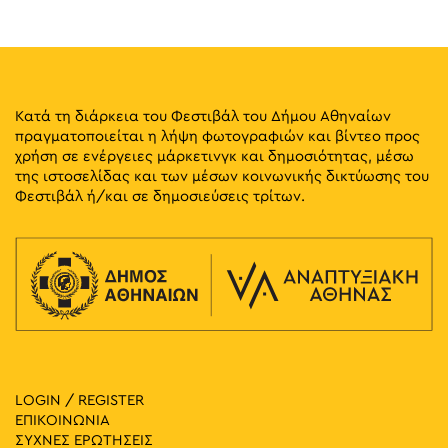
22
Παραμύθια στην Πλατεία: Σουσουράδες
Πλατεία Αγίου Σώστη, Αθήνα
Πλατεία Αγίου Σώστη
18:00
-
19:00
ΜΑΪ
23
Ανακαλύπτω την Αθήνα του Σπύρου Βασιλείου
Κατά τη διάρκεια του Φεστιβάλ του Δήμου Αθηναίων
Βασ. Γεωργίου Β΄ 19, Αθήνα
Ελληνικό Παιδικό Μουσείο
πραγματοποιείται η λήψη φωτογραφιών και βίντεο προς
χρήση σε ενέργειες μάρκετινγκ και δημοσιότητας, μέσω
της ιστοσελίδας και των μέσων κοινωνικής δικτύωσης του
19:00
-
20:30
ΜΑΪ
23
Φεστιβάλ ή/και σε δημοσιεύσεις τρίτων.
Παραμύθια στο Πάρκο: Σουσουράδες
Πάρκο Προμπονά, Αθήνα
Πάρκο Προμπονά
11:00
-
13:00
ΜΑΪ
24
Παραμύθια στην Αυλή του Μουσείου: Σάσα Βούλγαρη
Μουσείο Ελληνικών Λαϊκών Μουσικών Οργάνων "Φοίβος
Διογένους 1,
Ανωγειανάκης" – Κέντρο Εθνομουσικολογίας
Αθήνα
LOGIN / REGISTER
11:30
-
13:00
ΜΑΪ
25
ΕΠΙΚΟΙΝΩΝΙΑ
Εκπαιδευτικό Πρόγραμμα: Η Δύναμη της Αφίσας
ΣΥΧΝΕΣ ΕΡΩΤΗΣΕΙΣ
Σταδίου 13, Αθήνα
Εθνικό Ιστορικό Μουσείο