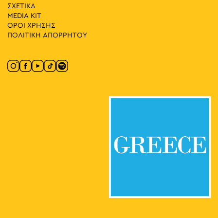
ΣΧΕΤΙΚΑ
MEDIA ΚIT
12:00
-
13:00
ΟΡΟΙ ΧΡΗΣΗΣ
ΜΑΪ
25
Περιήγηση στο Πολεμικό Μουσείο για Παιδιά
ΠΟΛΙΤΙΚΗ ΑΠΟΡΡΗΤΟΥ
Ριζάρη 2-4, Αθήνα
Πολεμικό Μουσείο
12:00
-
13:30
ΜΑΪ
25
Η Πόλη του Μέλλοντος: Από την Ακρόπολη στο
Ντουμπάι και Πάλι Πίσω
Μουσείο Αρχαίας Ελληνικής Τεχνολογίας "Κώστας
Πινδάρου 6, Αθήνα
Κοτσανάς"
19:00
-
20:30
ΜΑΪ
27
Παραμύθια στην Πλατεία: Τατιάνα Φραγκούλια –
Λήδα Ξυδιά
Πλατεία Καλλιγά, Αθήνα
Πλατεία Καλλιγά
19:00
-
20:30
ΜΑΪ
28
Παραμύθια στο Πάρκο: Ταξιάρχης Μπεληγιάννης –
Μαρία Πλούμη