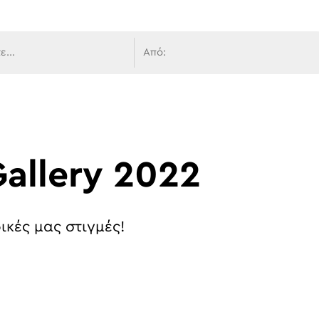
 πλοήγ
allery 2022
ικές μας στιγμές!