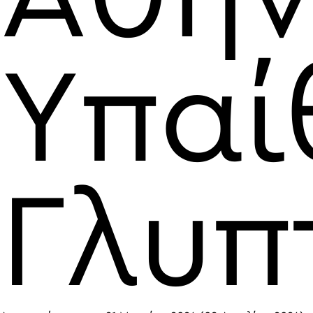
Υπαί
Γλυπ