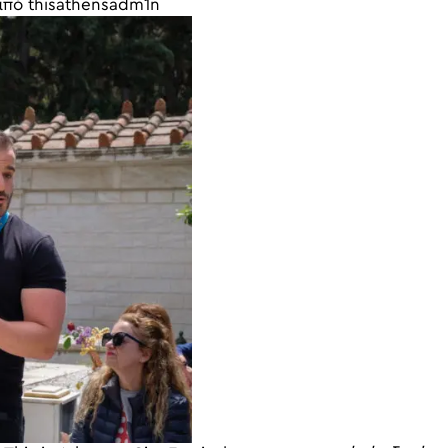
από
thisathensadm1n