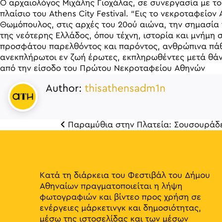
Ο αρχαιολόγος Μιχάλης Γιοχάλας, σε συνεργασία με το 
πλαίσιο του Athens City Festival. “Εις το νεκροταφείο
Θωμόπουλος, στις αρχές του 20ού αιώνα, την σημασία 
της νεότερης Ελλάδος, όπου τέχνη, ιστορία και μνήμη 
προσφάτου παρελθόντος και παρόντος, ανθρώπινα πάθη,
ανεκπλήρωτοι εν ζωή έρωτες, εκπληρωθέντες μετά θάν
από την είσοδο του Πρώτου Νεκροταφείου Αθηνών
Author:
thisathensadm1n
Παραμύθια στην Πλατεία: Σουσουράδ
Πλοή
Κατά τη διάρκεια του Φεστιβάλ του Δήμου
Αθηναίων πραγματοποιείται η λήψη
φωτογραφιών και βίντεο προς χρήση σε
ενέργειες μάρκετινγκ και δημοσιότητας,
μέσω της ιστοσελίδας και των μέσων