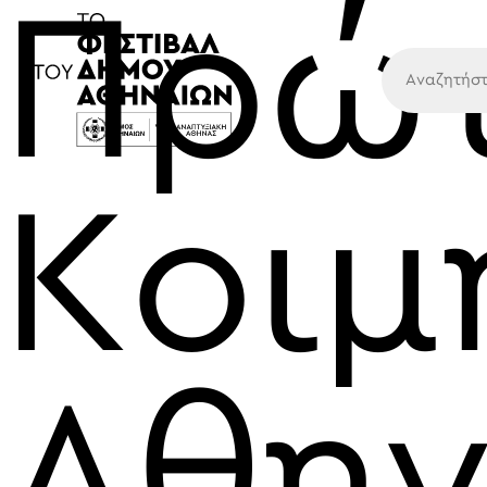
Πρώ
Κύρια
Κοιμ
Αθην