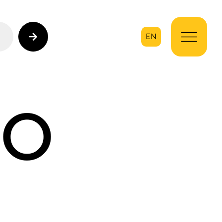
EN
ηση
ιο