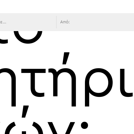
το
 πλοήγ
ητήρ
ών: