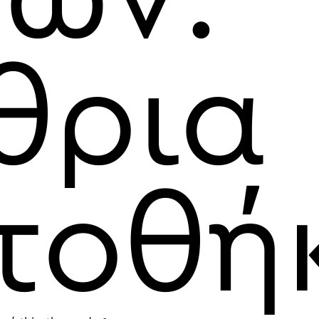
θρια
τοθή