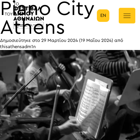
Piano City
EN
Κύρια πλοήγηση
Athens
Δημοσιεύτηκε στο
29 Μαρτίου 2024
(19 Μαΐου 2024)
από
thisathensadm1n