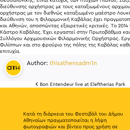
Θεσσαλονίκης. Είναι κάτοχος των πτυχίων Πιάνου, Σα
διεύθυνσης ορχήστρας με τους καταξιωμένους αρχιμου
ορχήστρας με τον διεθνώς καταξιωμένο μαέστρο Λουκά
διεύθυνση του η Φιλαρμονική Καβάλας έχει πραγματοπ
και Αθηνών, αποσπώντας εξαιρετικές κριτικές. Το 201
Κάστρο Καβάλας. Έχει εργαστεί στην Πρωτοβάθμια και
Συλλόγου Αρχιμουσικών Φιλαρμονικής Ορχήστρας. Εργά
Φιλίππων και στο φρούριο της πόλης της Καβάλας καθώ
επιτυχία.
Author:
thisathensadm1n
Bon Entendeur live at Eleftherias Park
Πλοή
Κατά τη διάρκεια του Φεστιβάλ του Δήμου
Αθηναίων πραγματοποιείται η λήψη
φωτογραφιών και βίντεο προς χρήση σε