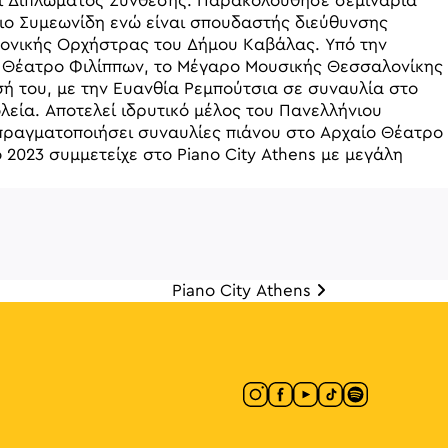
και Διπλώματος Σύνθεσης. Παρακολούθησε σεμινάρια
ιο Συμεωνίδη ενώ είναι σπουδαστής διεύθυνσης
μονικής Ορχήστρας του Δήμου Καβάλας. Υπό την
ο Θέατρο Φιλίππων, το Μέγαρο Μουσικής Θεσσαλονίκης
σή του, με την Ευανθία Ρεμπούτσια σε συναυλία στο
εία. Αποτελεί ιδρυτικό μέλος του Πανελλήνιου
 πραγματοποιήσει συναυλίες πιάνου στο Αρχαίο Θέατρο
2023 συμμετείχε στο Piano City Athens με μεγάλη
Piano City Athens
άρθρων