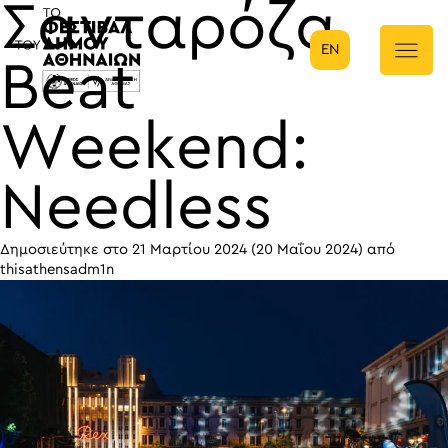
Σανταρόζα
EN
Κύρια πλοήγηση
Beat
Weekend:
Needless
Δημοσιεύτηκε στο
21 Μαρτίου 2024
(20 Μαΐου 2024)
από
thisathensadm1n