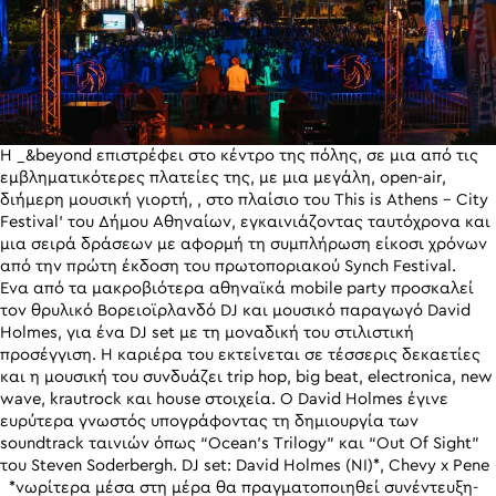
Η _&beyond επιστρέφει στο κέντρο της πόλης, σε μια από τις
εμβληματικότερες πλατείες της, με μια μεγάλη, open-air,
διήμερη μουσική γιορτή, , στο πλαίσιο του This is Athens – City
Festival’ του Δήμου Αθηναίων, εγκαινιάζοντας ταυτόχρονα και
μια σειρά δράσεων με αφορμή τη συμπλήρωση είκοσι χρόνων
από την πρώτη έκδοση του πρωτοποριακού Synch Festival.
Ένα από τα μακροβιότερα αθηναϊκά mobile party προσκαλεί
τον θρυλικό Βορειοϊρλανδό DJ και μουσικό παραγωγό David
Holmes, για ένα DJ set με τη μοναδική του στιλιστική
προσέγγιση. Η καριέρα του εκτείνεται σε τέσσερις δεκαετίες
και η μουσική του συνδυάζει trip hop, big beat, electronica, new
wave, krautrock και house στοιχεία. Ο David Holmes έγινε
ευρύτερα γνωστός υπογράφοντας τη δημιουργία των
soundtrack ταινιών όπως “Ocean’s Trilogy” και “Out Of Sight”
του Steven Soderbergh. DJ set: David Holmes (NI)*, Chevy x Pene
*νωρίτερα μέσα στη μέρα θα πραγματοποιηθεί συνέντευξη-