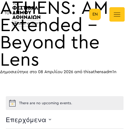
ATHENS: AM
EN
Κύρια πλοήγηση
Extended –
Beyond the
Lens
Δημοσιεύτηκε στο
08 Απριλίου 2026
από
thisathensadm1n
There are no upcoming events.
Επερχόμενα
Select