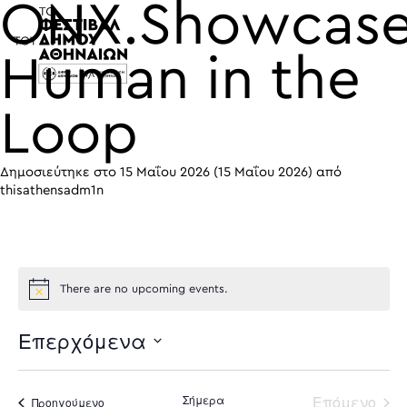
ONX.Showcase
Κύρια πλοήγηση
Human in the
Loop
Δημοσιεύτηκε στο
15 Μαΐου 2026
(15 Μαΐου 2026)
από
thisathensadm1n
There are no upcoming events.
Επερχόμενα
Select
date.
Σήμερα
Επόμενο
Προηγούμενο