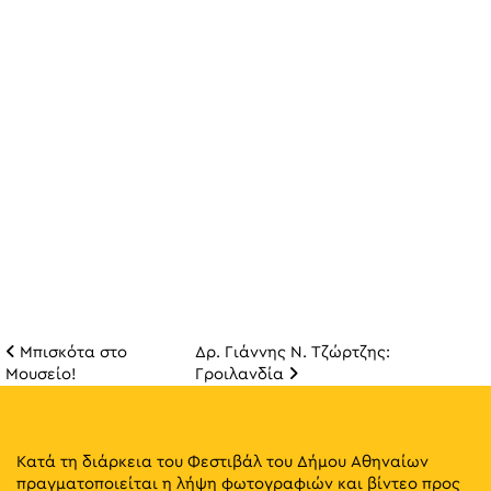
Μπισκότα στο
Δρ. Γιάννης Ν. Τζώρτζης:
Πλοήγηση άρθρω
Μουσείο!
Γροιλανδία
Κατά τη διάρκεια του Φεστιβάλ του Δήμου Αθηναίων
πραγματοποιείται η λήψη φωτογραφιών και βίντεο προς