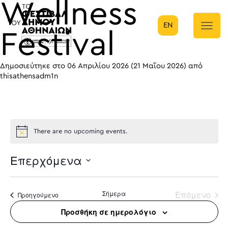
Wellness
EN
Κύρια πλοήγηση
Festival
Δημοσιεύτηκε στο
06 Απριλίου 2026
(21 Μαΐου 2026)
από
thisathensadm1n
There are no upcoming events.
Επερχόμενα
Select
date.
Σήμερα
Επόμενο
Προηγούμενο
Προσθήκη σε ημερολόγιο