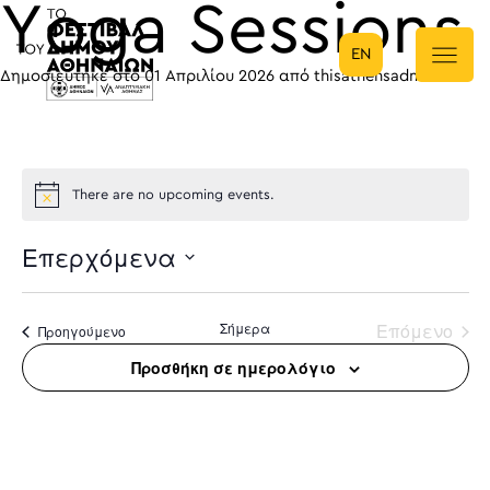
Yoga Sessions
EN
Κύρια πλοήγηση
Δημοσιεύτηκε στο
01 Απριλίου 2026
από
thisathensadm1n
There are no upcoming events.
Επερχόμενα
Select
date.
Σήμερα
Επόμενο
Προηγούμενο
Προσθήκη σε ημερολόγιο