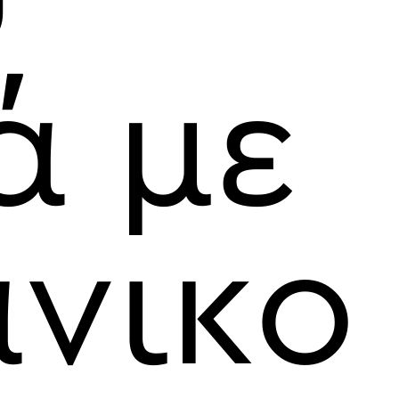
ά με
άνικο