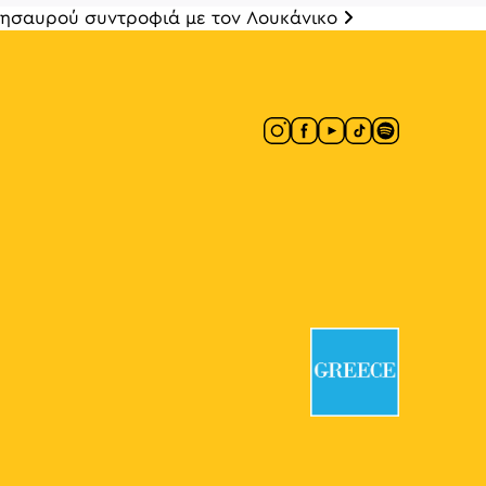
γι θησαυρού συντροφιά με τον Λουκάνικο
άρθρων