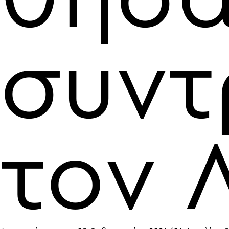
συντ
τον 