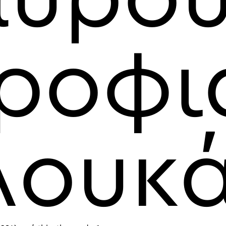
ροφι
Λουκ