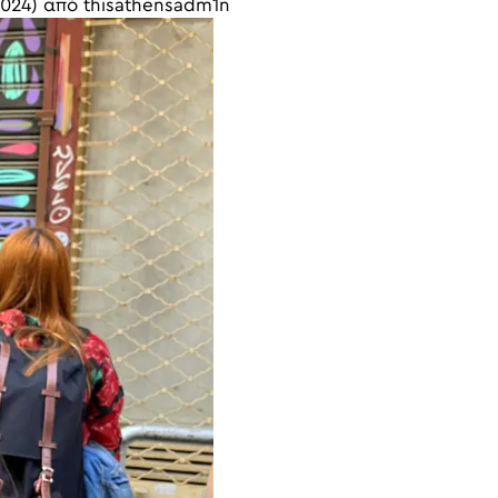
2024)
από
thisathensadm1n