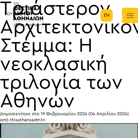
Τριάστερον
EN
Κύρια πλοήγηση
Αρχιτεκτονικό
Στέμμα: Η
νεοκλασική
τριλογία των
Αθηνών
Δημοσιεύτηκε στο
19 Φεβρουαρίου 2024
(04 Απριλίου 2024)
από
thisathensadm1n