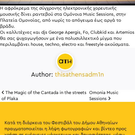
Η αφρόκρεμα της σύγχρονης ηλεκτρονικής χορευτικής
μουσικής δίνει ραντεβού στα Ομόνοια Music Sessions, στην
Πλατεία Ομονοίας, από νωρίς το απόγευμα έως αργά το
βράδυ.
Οι καλλιτέχνες και djs George Apergis, Fo, Clubkid και Artemios
θα σας ψυχαγωγήσουν με ένα πολυσυλλεκτικό μίγμα που
περιλαμβάνει house, techno, electro και freestyle ακούσματα.
Author:
thisathensadm1n
The Magic of the Cantada in the streets
Omonia Music
Πλοήγηση άρθρω
of Plaka
Sessions
Κατά τη διάρκεια του Φεστιβάλ του Δήμου Αθηναίων
πραγματοποιείται η λήψη φωτογραφιών και βίντεο προς
χρήση σε ενέργειες μάρκετινγκ και δημοσιότητας, μέσω