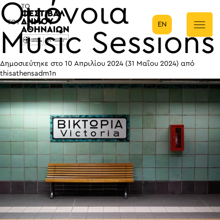
Ομόνοια
EN
Κύρια πλοήγηση
Music Sessions
Δημοσιεύτηκε στο
10 Απριλίου 2024
(31 Μαΐου 2024)
από
thisathensadm1n