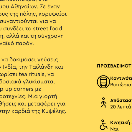
μου Αθηναίων. Σε έναν
υς της πόλης, κορυφαίοι
 συναντιούνται για να
 συνδέει το street food
, αλλά και τη σύγχρονη
ηναϊκό παρόν.
α να δοκιμάσει γεύσεις
ΠΡΟΣΒΑΣΙΜΟΤ
ν Ινδία, την Ταϊλάνδη και
ρίσει tea rituals, να
Κοντινότ
δοσιακά γλυκίσματα,
Βικτώρια
p-up corners με
ιροτεχνίες. Μια γιορτή
Απόστασ
θήσεις και μεταφέρει για
20 λεπτά
στην καρδιά της Κυψέλης.
Κινητική
Ναι