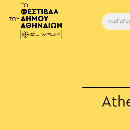
Κύρια
Ath