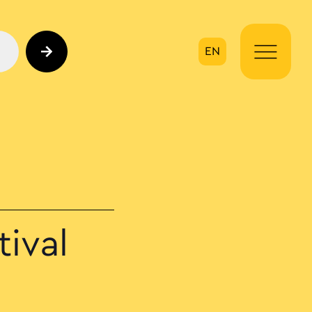
EN
ηση
ival