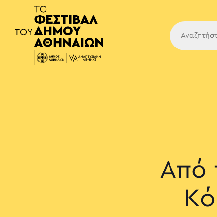
Κύρια
Από 
Κό