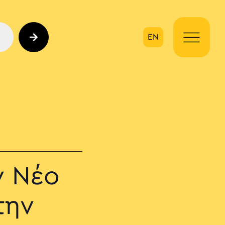
EN
ηση
ν Νέο
την