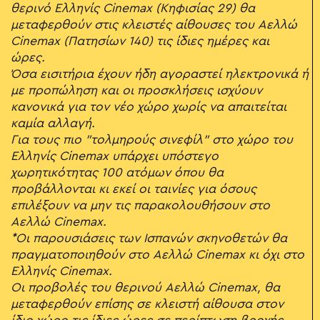
θερινό Ελληνίς Cinemax (Κηφισίας 29) θα
μεταφερθούν στις κλειστές αίθουσες του Αελλώ
Cinemax (Πατησίων 140) τις ίδιες ημέρες και
ώρες.
Όσα εισιτήρια έχουν ήδη αγοραστεί ηλεκτρονικά ή
με προπώληση και οι προσκλήσεις ισχύουν
κανονικά για τον νέο χώρο χωρίς να απαιτείται
καμία αλλαγή.
Για τους πιο "τολμηρούς σινεφίλ" στο χώρο του
Ελληνίς Cinemax υπάρχει υπόστεγο
χωρητικότητας 100 ατόμων όπου θα
προβάλλονται κι εκεί οι ταινίες για όσους
επιλέξουν να μην τις παρακολουθήσουν στο
Αελλώ Cinemax.
*Οι παρουσιάσεις των Ισπανών σκηνοθετών θα
πραγματοποιηθούν στο Αελλώ Cinemax κι όχι στο
Ελληνίς Cinemax.
Οι προβολές του θερινού Αελλώ Cinemax, θα
μεταφερθούν επίσης σε κλειστή αίθουσα στον