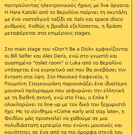
παντρεύοντας ηλεκτρονικούς ήχους με live όργανα.
Η Hara Katsiki από το Βερολίνο παίρνει τη σκυτάλη
με ένα νοσταλγικό ταξίδι σε italo και space disco
ρυθμούς. Καθώς η βραδιά εξελίσσεται, η δράση
μεταφέρεται στα επιμέρους stages.
Στο main stage του «Don’t Be a Dick» εμφανίζονται
οι Bill Selfer και Alex Deris, ενώ στο γνωστό και
αγαπημένο “toilet room” ο Luka από το Βερολίνο
υπόσχεται ένα εκρηκτικό set που θα ανεβάσει την
ένταση στα ύψη. Στο Μουσικό Καφενείο, η
Ρουμπίνη Σταγκουράκη παρουσιάζει ένα ιδιαίτερο
μουσικό πρόγραμμα που γεφυρώνει την ελληνική
με τη διεθνή σκηνή, ενώ στο Frau, ο Enke F
ολοκληρώνει το line-up με τον δικό του ξεχωριστό
ήχο. Με το σύνθημα «Come early and stay late», η
Φειδίου μάς προσκαλεί να χαθούμε σε μια
πολυδιάστατη εμπειρία που ενώνει μουσικές και
κοινότητες σε ένα από τα πιο όμορφα στενά του