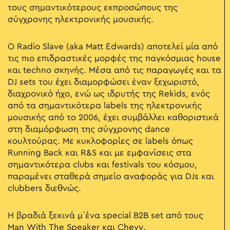
τους σημαντικότερους εκπροσώπους της
σύγχρονης ηλεκτρονικής μουσικής.
Ο Radio Slave (aka Matt Edwards) αποτελεί μία από
τις πιο επιδραστικές μορφές της παγκόσμιας house
και techno σκηνής. Μέσα από τις παραγωγές και τα
DJ sets του έχει διαμορφώσει έναν ξεχωριστό,
διαχρονικό ήχο, ενώ ως ιδρυτής της Rekids, ενός
από τα σημαντικότερα labels της ηλεκτρονικής
μουσικής από το 2006, έχει συμβάλλει καθοριστικά
στη διαμόρφωση της σύγχρονης dance
κουλτούρας. Με κυκλοφορίες σε labels όπως
Running Back και R&S και με εμφανίσεις στα
σημαντικότερα clubs και festivals του κόσμου,
παραμένει σταθερά σημείο αναφοράς για DJs και
clubbers διεθνώς.
Η βραδιά ξεκινά μ΄ένα special B2B set από τους
Man With The Speaker και Chevy.