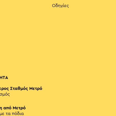
Οδηγίες
ΗΤΑ
ερος Σταθμός Μετρό
ισμός
η από Μετρό
 με τα πόδια