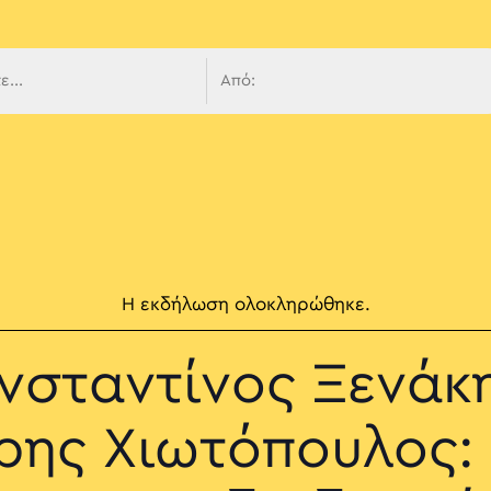
 πλοήγ
Η εκδήλωση ολοκληρώθηκε.
νσταντίνος Ξενάκη
ρης Χιωτόπουλος: