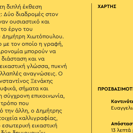
τη διπλή έκθεση
ΧΑΡΤΗΣ
: Δύο διαδρομές στον
αν ουσιαστικό και
 το έργο του
υ Δημήτρη Χιωτόπουλου.
ο με τον οποίο η γραφή,
ειρονομία μπορούν να
 διάσταση και να
εικαστική γλώσσα, πυκνή
ολλαπλές αναγνώσεις. Ο
νσταντίνος Ξενάκης
λυφικά, σήματα και
ΠΡΟΣΒΑΣΙΜΟΤ
 σύγχρονη επικοινωνία,
Κοντινότ
 τρόπο που
Ευαγγελ
ό την άλλη, ο Δημήτρης
οιχεία καλλιγραφίας,
Απόστασ
ο εσωτερική εικαστική
13 λεπτά