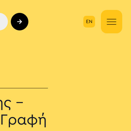
EN
ηση
ς –
 Γραφή