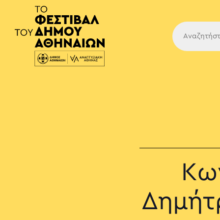
Κύρια
Κω
Δημήτ