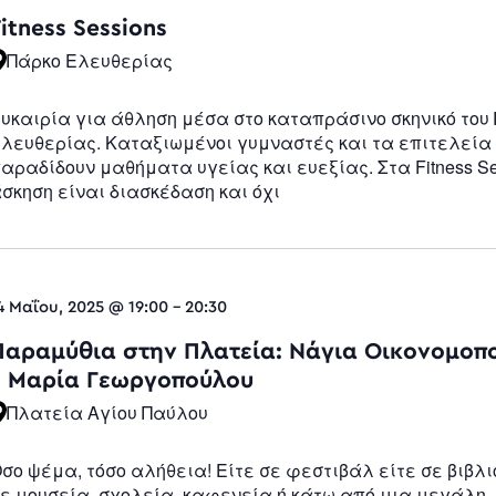
Fitness Sessions
Πάρκο Ελευθερίας
υκαιρία για άθληση μέσα στο καταπράσινο σκηνικό του
λευθερίας. Καταξιωμένοι γυμναστές και τα επιτελεία 
αραδίδουν μαθήματα υγείας και ευεξίας. Στα Fitness Se
σκηση είναι διασκέδαση και όχι
4 Μαΐου, 2025 @ 19:00
-
20:30
Παραμύθια στην Πλατεία: Νάγια Οικονομοπ
– Μαρία Γεωργοπούλου
Πλατεία Αγίου Παύλου
σο ψέμα, τόσο αλήθεια! Είτε σε φεστιβάλ είτε σε βιβλι
ε μουσεία, σχολεία, καφενεία ή κάτω από μια μεγάλη