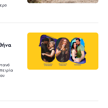
τερο
Αθήνα
ντανό
μπειρία
του