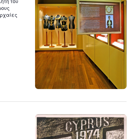
ητή του
ρους
αρχαίες