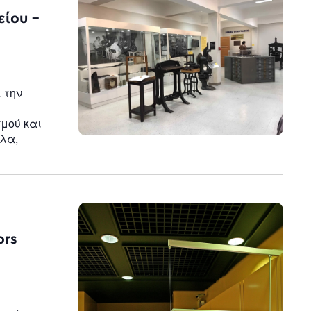
n
είου –
 την
μού και
λα,
ors