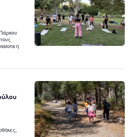
 Πάρκου
τους
ssions η
ούλου
οθήκες,