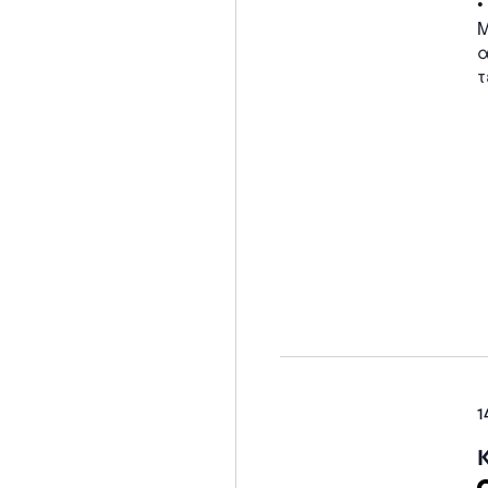
•
Μ
α
τ
1