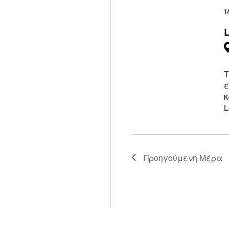
1
Τ
ε
κ
L
Προηγούμενη Μέρα