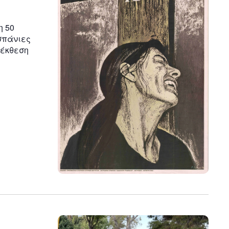
η 50
σπάνιες
 έκθεση