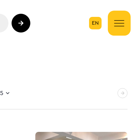
EN
ηση
25